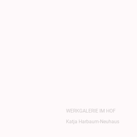
Home
Ab
WERKGALERIE IM HOF
Katja Harbaum-Neuhaus
post@werkgalerie-im-hof.de