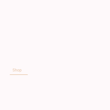
out
Shop
AGB
Widerrufsbelehrung